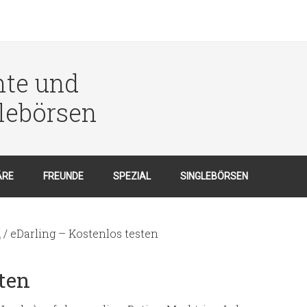
hte und
lebörsen
ÄRE
FREUNDE
SPEZIAL
SINGLEBÖRSEN
n
/ eDarling – Kostenlos testen
sten