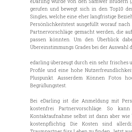
eDarling wurde von den Samwer Brüdern (
gerufen und bewegt sich in den Top10 der 
Singles, welche eine eher langfristige Bezi
Persönlichkeitstest ausgefüllt worauf nach
Partnervorschläge gemacht werden, die au
passen könnten. Um den Überblick dabei
Übereinstimmungs Grades bei der Auswahl de
edarling überzeugt durch ein sehr frisches
Profile und eine hohe Nutzerfreundlichkei
Pluspunkt. Ausserdem Können Fotos hoc
Begrüßungstest.
Bei eDarling ist die Anmeldung mit Pers
kostenfrei Partnervorschläge. So kann
Kontaktaufnahme selbst ist dann aber wie
kostenpflichtig. Die Kosten sind alle
Traumpartner fürs Leben zu finden. Jetzt au